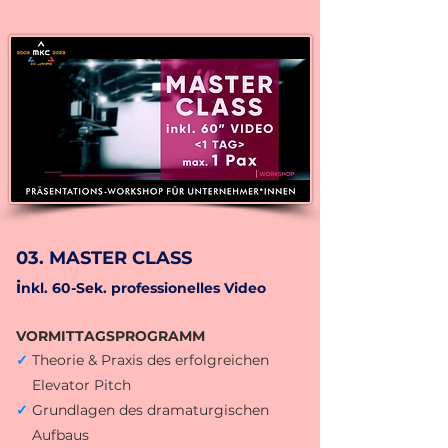
03. MASTER CLASS
i
n
kl. 6
0-Sek.
pr
ofessionelles
Video
VORMITTAGSPROGRAMM
✓
Theorie & Praxis des erfolgreichen
Elevator Pitch
✓
Grundlagen des dramaturgischen
Aufbaus