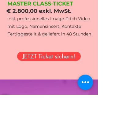
MASTER CL
ASS-TICKET
€
2.8
00,00 exkl. MwSt.
i
nkl.
pro
fessionelles Image-Pitch Video
mit Logo, Namensinsert, Kontakte
Fertiggestellt & geliefert in 48
St
unden
JETZT Ticket sichern!
WERDE